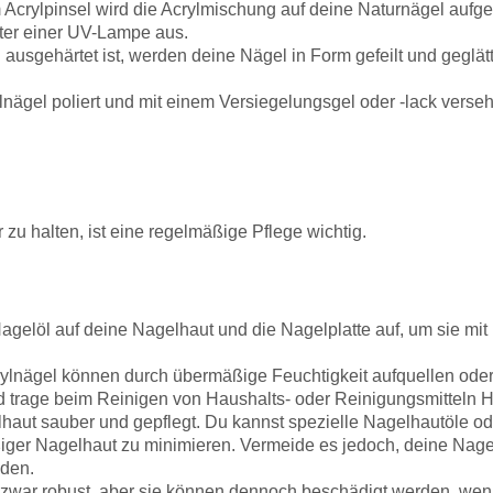
 Acrylpinsel wird die Acrylmischung auf deine Naturnägel aufg
nter einer UV-Lampe aus.
ausgehärtet ist, werden deine Nägel in Form gefeilt und geglä
nägel poliert und mit einem Versiegelungsgel oder -lack verse
zu halten, ist eine regelmäßige Pflege wichtig.
elöl auf deine Nagelhaut und die Nagelplatte auf, um sie mit Fe
ylnägel können durch übermäßige Feuchtigkeit aufquellen oder
d trage beim Reinigen von Haushalts- oder Reinigungsmitteln
lhaut sauber und gepflegt. Du kannst spezielle Nagelhautöle 
ger Nagelhaut zu minimieren. Vermeide es jedoch, deine Nage
iden.
zwar robust, aber sie können dennoch beschädigt werden, wen