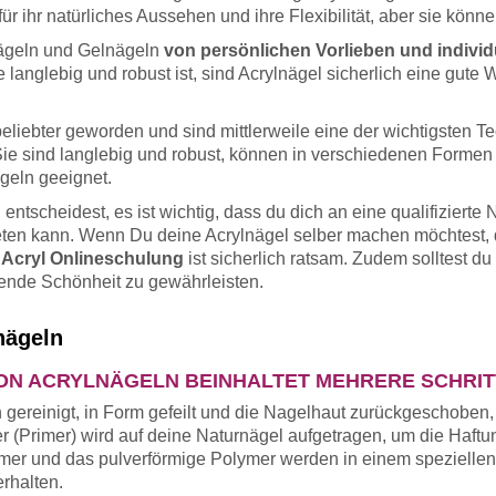
 ihr natürliches Aussehen und ihre Flexibilität, aber sie könne
nägeln und Gelnägeln
von persönlichen Vorlieben und individ
 langlebig und robust ist, sind Acrylnägel sicherlich eine gute
beliebter geworden und sind mittlerweile eine der wichtigsten 
 Sie sind langlebig und robust, können in verschiedenen Formen
eln geeignet.
entscheidest, es ist wichtig, dass du dich an eine qualifizierte N
ten kann. Wenn Du deine Acrylnägel selber machen möchtest, da
e
Acryl Onlineschulung
ist sicherlich ratsam. Zudem solltest d
ende Schönheit zu gewährleisten.
nägeln
N ACRYLNÄGELN BEINHALTET MEHRERE SCHRIT
gereinigt, in Form gefeilt und die Nagelhaut zurückgeschoben,
er (Primer) wird auf deine Naturnägel aufgetragen, um die Haftu
mer und das pulverförmige Polymer werden in einem speziellen
rhalten.