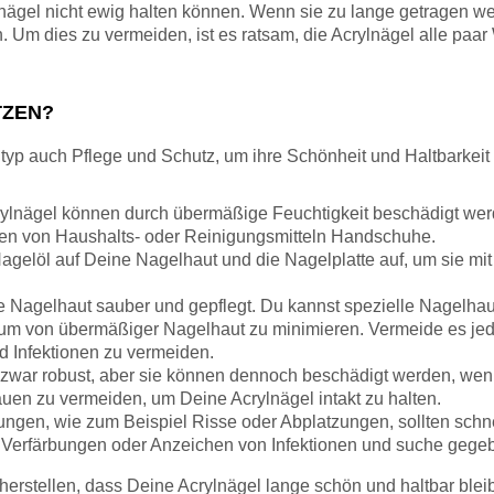
ylnägel nicht ewig halten können. Wenn sie zu lange getragen 
. Um dies zu vermeiden, ist es ratsam, die Acrylnägel alle pa
TZEN?
yp auch Pflege und Schutz, um ihre Schönheit und Haltbarkeit z
rylnägel können durch übermäßige Feuchtigkeit beschädigt we
gen von Haushalts- oder Reinigungsmitteln Handschuhe.
elöl auf Deine Nagelhaut und die Nagelplatte auf, um sie mit F
e Nagelhaut sauber und gepflegt. Du kannst spezielle Nagelha
um von übermäßiger Nagelhaut zu minimieren. Vermeide es jed
 Infektionen zu vermeiden.
zwar robust, aber sie können dennoch beschädigt werden, wen
uen zu vermeiden, um Deine Acrylnägel intakt zu halten.
gen, wie zum Beispiel Risse oder Abplatzungen, sollten schn
 Verfärbungen oder Anzeichen von Infektionen und suche gege
herstellen, dass Deine Acrylnägel lange schön und haltbar blei