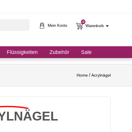
0

Mein Konto
Warenkorb
Flüssigkeiten
Zubehör
Sale
Home
Acrylnägel
YLNÄGEL