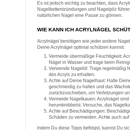
Es ist jedoch wichtig zu beachten, dass Acr
Nagelbettentzündungen und Nagelpilz führen
natürlichen Nagel eine Pause zu gönnen.
WIE KANN ICH ACRYLNÄGEL SCHÜ
Acrylnägel benötigen wie jeder andere Nagelt
Deine Acrylnägel optimal schützen kannst:
Vermeide übermäßige Feuchtigkeit: Ac
Nägel in Wasser und trage beim Reini
Verwende Nagelöl: Trage regelmäßig Nag
des Acryls zu erhalten.
Achte auf Deine Nagelhaut: Halte Dein
geschmeidig zu halten und das Wachst
zurückzuschieben, um Verletzungen und
Vermeide Nagelkauen: Acrylnägel sind 
herumknibbelst. Versuche, das Nagelka
Achte auf Beschädigungen: Beschädigun
Schäden zu vermeiden. Achte auch auf
Indem Du diese Tipps befolgst, kannst Du sic