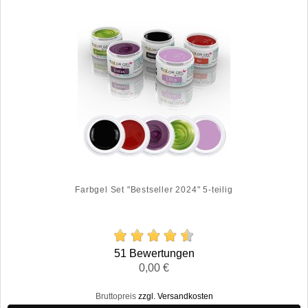
Farbgel Set "Bestseller 2024" 5-teilig
51 Bewertungen
Preis
P
0,00 €
R
P
Bruttopreis
zzgl. Versandkosten