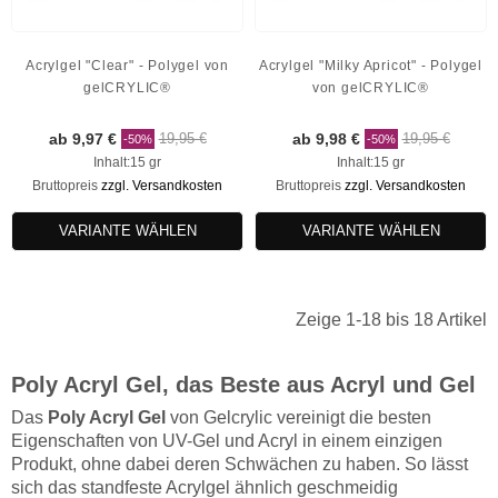
Acrylgel "Clear" - Polygel von
Acrylgel "Milky Apricot" - Polygel
gelCRYLIC®
von gelCRYLIC®
ab 9,97 €
19,95 €
ab 9,98 €
19,95 €
-50%
-50%
Inhalt:15 gr
Inhalt:15 gr
Bruttopreis
zzgl. Versandkosten
Bruttopreis
zzgl. Versandkosten
VARIANTE WÄHLEN
VARIANTE WÄHLEN
Zeige 1-18 bis 18 Artikel
Poly Acryl Gel, das Beste aus Acryl und Gel
Das
Poly Acryl Gel
von Gelcrylic vereinigt die besten
Eigenschaften von UV-Gel und Acryl in einem einzigen
Produkt, ohne dabei deren Schwächen zu haben. So lässt
sich das standfeste Acrylgel ähnlich geschmeidig