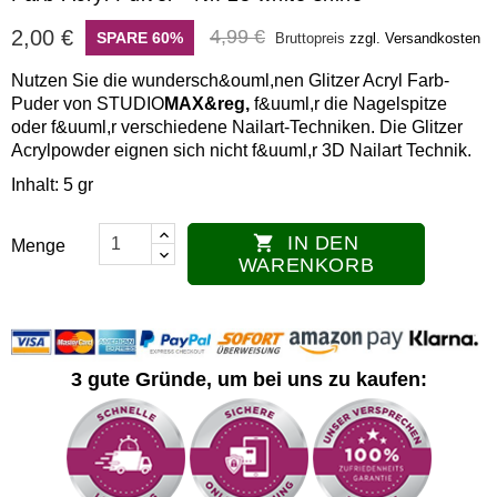
2,00 €
4,99 €
SPARE 60%
Bruttopreis
zzgl. Versandkosten
Nutzen Sie die wundersch&ouml,nen Glitzer Acryl Farb-
Puder von STUDIO
MAX&reg,
f&uuml,r die Nagelspitze
oder f&uuml,r verschiedene Nailart-Techniken. Die Glitzer
Acrylpowder eignen sich nicht f&uuml,r 3D Nailart Technik.
Inhalt: 5 gr
IN DEN

Menge
WARENKORB
3 gute Gründe, um bei uns zu kaufen: