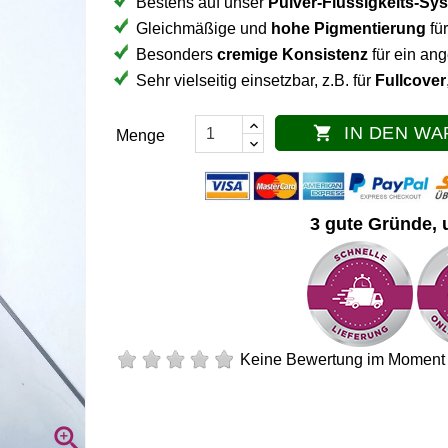
Bestens auf unser
Pulver-Flüssigkeits-Sy
Gleichmäßige und
hohe Pigmentierung
fü
Besonders
cremige Konsistenz
für ein a
Sehr vielseitig einsetzbar, z.B. für
Fullcover
IN DEN W

Menge
3 gute Gründe, 
Keine Bewertung im Moment
