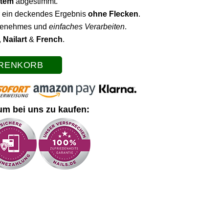
stem
abgestimmt.
r ein deckendes Ergebnis
ohne Flecken
.
ngenehmes und
einfaches Verarbeiten
.
,
Nailart
&
French
.
ARENKORB
um bei uns zu kaufen: