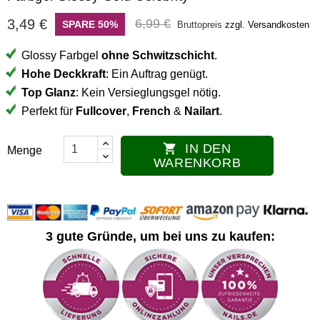
3,49 €
6,99 €
SPARE 50%
Bruttopreis
zzgl. Versandkosten
Glossy Farbgel
ohne Schwitzschicht
.
Hohe Deckkraft
: Ein Auftrag genügt.
Top Glanz
: Kein Versieglungsgel nötig.
Perfekt für
Fullcover
,
French
&
Nailart
.
IN DEN

Menge
WARENKORB
3 gute Gründe, um bei uns zu kaufen: