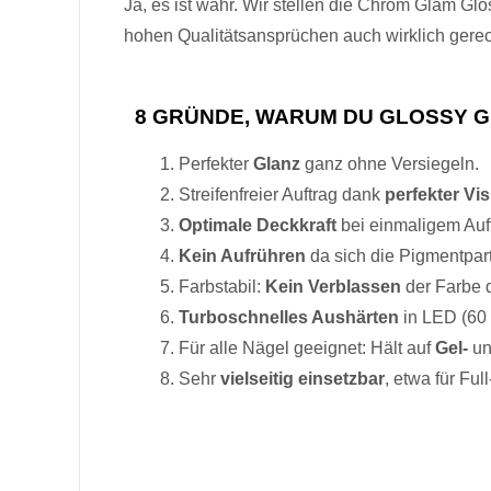
Ja, es ist wahr. Wir stellen die Chrom Glam Gl
hohen Qualitätsansprüchen auch wirklich gere
8 GRÜNDE, WARUM DU GLOSSY G
Perfekter
Glanz
ganz ohne Versiegeln.
Streifenfreier Auftrag dank
perfekter Vis
Optimale Deckkraft
bei einmaligem Auf
Kein Aufrühren
da sich die Pigmentpart
Farbstabil:
Kein Verblassen
der Farbe 
Turboschnelles Aushärten
in LED (60 
Für alle Nägel geeignet: Hält auf
Gel-
u
Sehr
vielseitig einsetzbar
, etwa für Ful