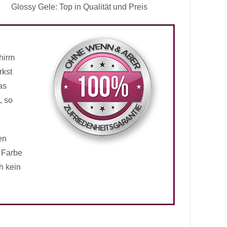
Glossy Gele: Top in Qualität und Preis
hirm
rkst
as
, so
en
 Farbe
h kein