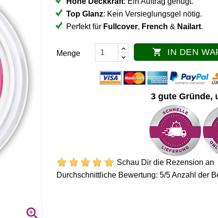
Hohe Deckkraft
: Ein Auftrag genügt.
Top Glanz
: Kein Versieglungsgel nötig.
Perfekt für
Fullcover
,
French
&
Nailart
.
IN DEN W

Menge
3 gute Gründe, 
Schau Dir die Rezension an
Durchschnittliche Bewertung:
5
/5 Anzahl der 
