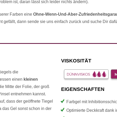
blem ist, daran lässt sich leider nichts ändern).
serer Farben eine
Ohne-Wenn-Und-Aber-Zufriedenheitsgaran
ht gefällt, dann sende sie uns einfach zurück und suche Dir daf
VISKOSITÄT
iegels die
dessen einen
kleinen
ie Mitte der Folie, der groß
EIGENSCHAFTEN
Pinsel entnehmen kannst.
uf, dass der geöffnete Tiegel
Farbgel mit Inhibitionsschic
a das Gel sonst schon in der
Optimierte Deckkraft dank 