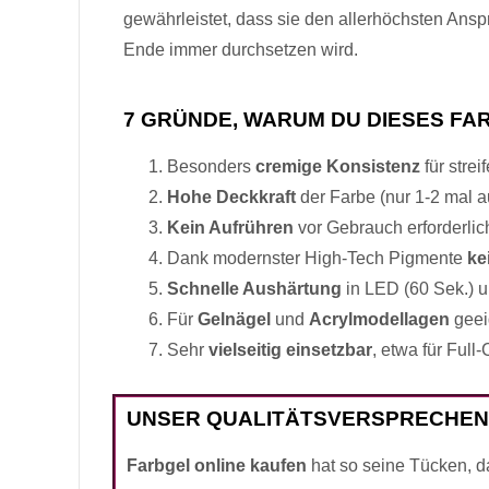
gewährleistet, dass sie den allerhöchsten Ans
Ende immer durchsetzen wird.
7 GRÜNDE, WARUM DU DIESES FA
Besonders
cremige Konsistenz
für strei
Hohe Deckkraft
der Farbe (nur 1-2 mal a
Kein Aufrühren
vor Gebrauch erforderlic
Dank modernster High-Tech Pigmente
ke
Schnelle Aushärtung
in LED (60 Sek.) u
Für
Gelnägel
und
Acrylmodellagen
geei
Sehr
vielseitig einsetzbar
, etwa für Full
UNSER QUALITÄTSVERSPRECHEN
Farbgel online kaufen
hat so seine Tücken, da