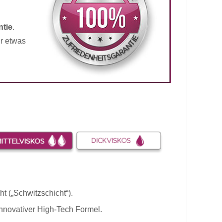
tie
.
ür etwas
ht („Schwitzschicht“).
innovativer High-Tech Formel.