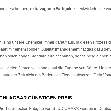
ahne geschrieben,
extravagante Farbgele
zu entwickeln, die vo
n, sind unsere Chemiker immer darauf aus, in diesen Prozess
d
paart mir einem soliden Qualitätsmanagement hat das dazu gefüh
inen solch hohen Standard erreicht haben, der seinesgleichen s
 seit vielen Jahren vollständig auf die Zugabe von Säure. Unse
m Laufe der Zeit nicht am Boden des Tiegels absetzen. Dein Vort
SCHLAGBAR GÜNSTIGEN PREIS
d: Die 1st Selection Fabgele von STUDIOMAX® werden in Deutsch