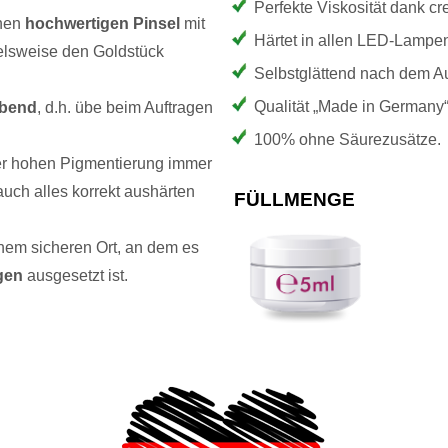
Perfekte Viskosität dank c
inen
hochwertigen Pinsel
mit
Härtet in allen LED-Lampen
elsweise den Goldstück
Selbstglättend nach dem Au
Qualität „Made in Germany“
bend
, d.h. übe beim Auftragen
100% ohne Säurezusätze.
er hohen Pigmentierung immer
uch alles korrekt aushärten
FÜLLMENGE
nem sicheren Ort, an dem es
gen
ausgesetzt ist.