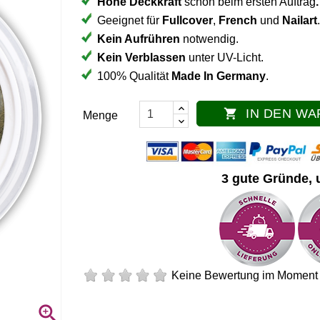
Hohe Deckkraft
schon beim ersten Auftrag
.
Geeignet für
Fullcover
,
French
und
Nailart
.
Kein Aufrühren
notwendig.
Kein Verblassen
unter UV-Licht.
100% Qualität
Made In Germany
.
IN DEN W

Menge
3 gute Gründe, 
Keine Bewertung im Moment
