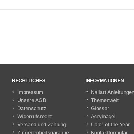
RECHTLICHES
INFORMATIONEN
Impressum
Nailart Anleitunge
Unsere AGB
Themenwelt
Datenschutz
Glossar
Widerrufsrecht
Acrylnägel
Versand und Zahlung
Color of the Year
Zufriedenheitsgarantie
Kontaktformular