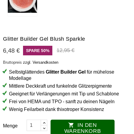
Glitter Builder Gel Blush Sparkle
6,48 €
12,95 €
SPARE 50%
Bruttopreis
zzgl. Versandkosten
Selbstglättendes
Glitter Builder Gel
für mühelose
Modellage
Mittlere Deckkraft und funkelnde Glitzerpigmente
Geeignet für Verlängerungen mit Tip und Schablone
Frei von HEMA und TPO - sanft zu deinen Nägeln
Wenig Feilarbeit dank thixotroper Konsistenz
IN DEN

Menge
WARENKORB