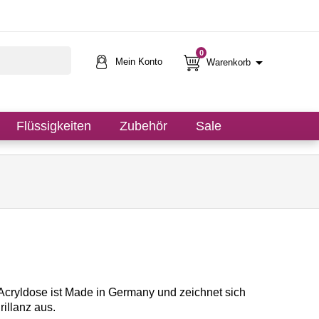
0

Mein Konto
Warenkorb
Flüssigkeiten
Zubehör
Sale
Acryldose ist Made in Germany und zeichnet sich
illanz aus.