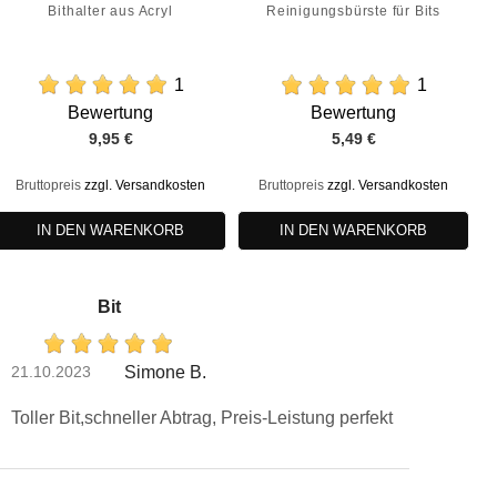
Bithalter aus Acryl
Reinigungsbürste für Bits
1
1
Bewertung
Bewertung
Preis
Preis
9,95 €
5,49 €
Bruttopreis
zzgl. Versandkosten
Bruttopreis
zzgl. Versandkosten
IN DEN WARENKORB
IN DEN WARENKORB
Bit
21.10.2023
Simone B.
Toller Bit,schneller Abtrag, Preis-Leistung perfekt