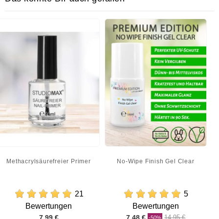
Methacrylsäurefreier Primer
No-Wipe Finish Gel Clear
21
5
Bewertungen
Bewertungen
Preis
Preis
Regulärer
7,99 €
7,48 €
14,95 €
-50%