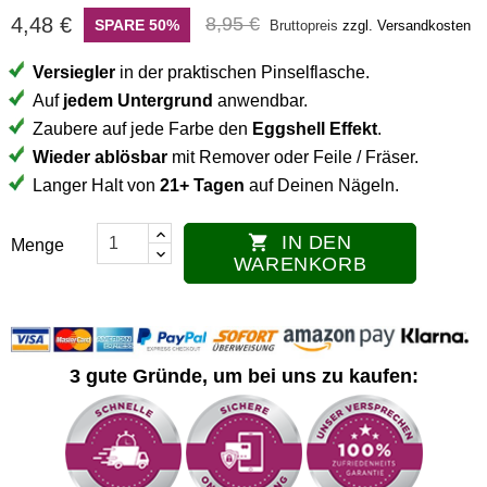
4,48 €
8,95 €
SPARE 50%
Bruttopreis
zzgl. Versandkosten
Versiegler
in der praktischen Pinselflasche.
Auf
jedem Untergrund
anwendbar.
Zaubere auf jede Farbe den
Eggshell Effekt
.
Wieder ablösbar
mit Remover oder Feile / Fräser.
Langer Halt von
21+ Tagen
auf Deinen Nägeln.
IN DEN

Menge
WARENKORB
3 gute Gründe, um bei uns zu kaufen: