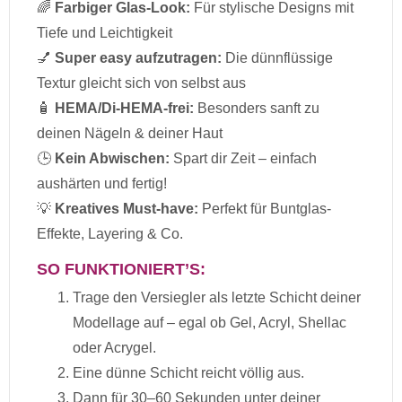
🌈
Farbiger Glas-Look:
Für stylische Designs mit
Tiefe und Leichtigkeit
💅
Super easy aufzutragen:
Die dünnflüssige
Textur gleicht sich von selbst aus
🧴
HEMA/Di-HEMA-frei:
Besonders sanft zu
deinen Nägeln & deiner Haut
🕒
Kein Abwischen:
Spart dir Zeit – einfach
aushärten und fertig!
💡
Kreatives Must-have:
Perfekt für Buntglas-
Effekte, Layering & Co.
SO FUNKTIONIERT’S:
Trage den Versiegler als letzte Schicht deiner
Modellage auf – egal ob Gel, Acryl, Shellac
oder Acrygel.
Eine dünne Schicht reicht völlig aus.
Dann für 30–60 Sekunden unter deiner