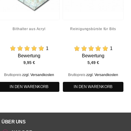
Bithalter aus Acryl
Reinigungsbürste für Bits
1
1
Bewertung
Bewertung
Preis
Preis
9,95 €
5,49 €
Bruttopreis
zzgl. Versandkosten
Bruttopreis
zzgl. Versandkosten
IN DEN WARENKORB
IN DEN WARENKORB
ÜBER UNS