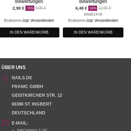
Bewertungen
Bewertungen
Preis
Regulärer
Preis
Regulärer
2,98 €
9,95 €
6,48 €
12,95 €
-70%
-50%
Preis
Preis
Inhalt:14 ml
Bruttopreis
zzgl. Versandkosten
Bruttopreis
zzgl. Versandkosten
IN DEN WARENKORB
IN DEN WARENKORB
ÜBER UNS
NAILS.DE
FRANIC GMBH
GEISTKIRCHER STR. 12
66386 ST. INGBERT
DEUTSCHLAND
E-MAIL:
INFO@NAILS.DE