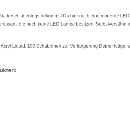
UV LED Kombilampe Basic
d Starterset, alledings bekommst Du hier noch eine moderne L
nteressant, die noch keine LED Lampe besitzen. Selbstverständl
Studiomax Acryl Dappen Dish
V Acryl Liquid, 100 Schablonen zur Verlängerung Deiner Nägel 
ukten:
Acrylpinsel Größe