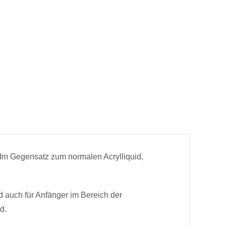
10 gr
2,38 €
x 1
ewicht-10 gr
2,38 €
x 1
ml
4,38 €
x 1
Im Gegensatz zum normalen Acrylliquid,
gewicht-10 gr
2,38 €
x 1
id auch für Anfänger im Bereich der
d.