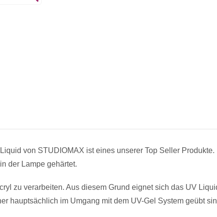
Acryl-Puder clear Füllgewicht-
Make-Up Powder apricot Füllg
UV Acryl Liquid Füllmenge-50 
Liquid von STUDIOMAX ist eines unserer Top Seller Produkte. 
 in der Lampe gehärtet.
Acryl-Puder Nature White Füll
 Acryl zu verarbeiten. Aus diesem Grund eignet sich das UV Liqu
sher hauptsächlich im Umgang mit dem UV-Gel System geübt sin