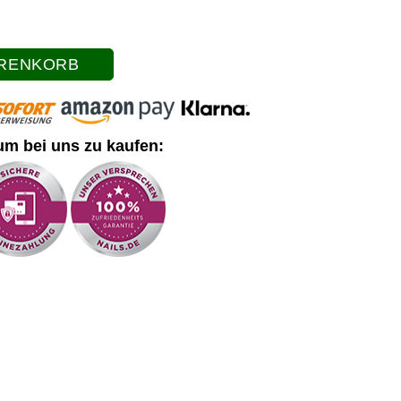
ARENKORB
um bei uns zu kaufen:
en
9,99 €
x 1