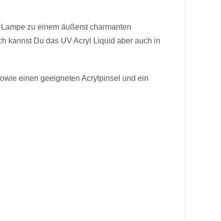
29,95 €
x 1
ED Lampe zu einem äußerst charmanten
ich kannst Du das UV Acryl Liquid aber auch in
0,80 €
x 1
sowie einen geeigneten Acrylpinsel und ein
2,38 €
x 1