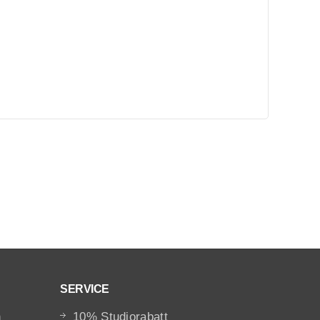
SERVICE
n
10% Studiorabatt