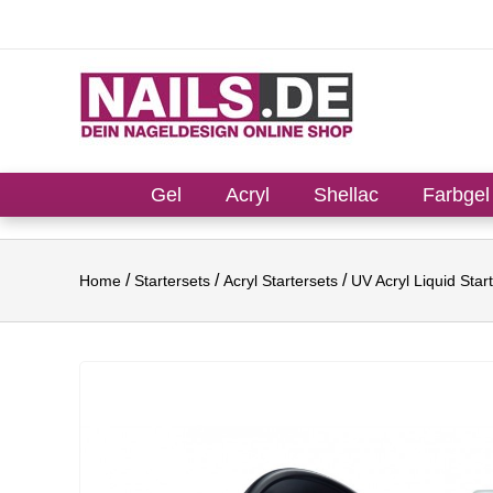
Gel
Acryl
Shellac
Farbgel
Home
Startersets
Acryl Startersets
UV Acryl Liquid Sta