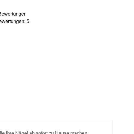
 Bewertungen
Bewertungen:
5
2,49 €
x 1
ade
0,59 €
x 3
0,36 €
x 1
5,99 €
x 1
n, die ihre Nägel ab sofort zu Hause machen