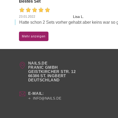
Bestes Set
Lisa L.
23.01.2022
Hatte schon 2 Sets vorher gehabt aber keins war so g
Mehr anzeigen
NAILS.DE
FRANIC GMBH
GEISTKIRCHER STR. 12
66386 ST. INGBERT
DEUTSCHLAND
E-MAIL:
INFO@NAILS.DE