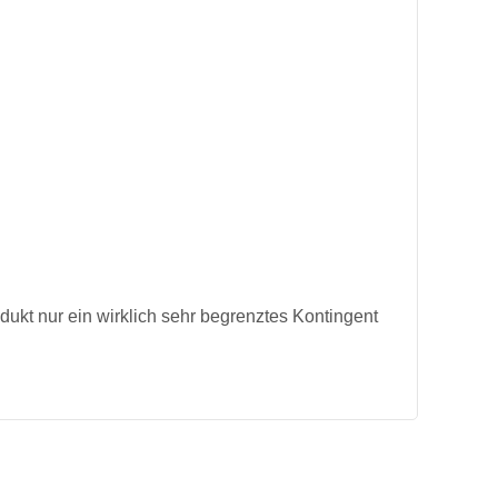
1,29 €
x 1
3,99 €
x 1
29,95 €
x 1
dukt nur ein wirklich sehr begrenztes Kontingent
7,99 €
x 1
ng, 100 Stück
12,95 €
x 1