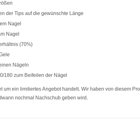
Größen
Tip-Kleber
en der Tips auf die gewünschte Länge
 dem Nagel
 am Nagel
Nail Cleaner 100 ml
erhältnis (70%)
 Gele
Deinen Nägeln
UV LED Kombilampe Basic
00/180 zum Beifeilen der Nägel
t um ein limitiertes Angebot handelt. Wir haben von diesem Pro
gendwann nochmal Nachschub geben wird.
Methacrylsäurefreier Primer
Profi Tips für Nagelverlängeru