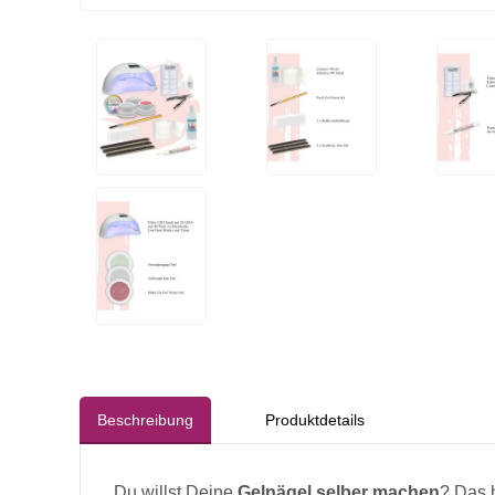
Beschreibung
Produktdetails
Du willst Deine
Gelnägel selber machen
? Das h