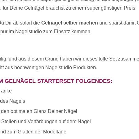
u für Deine Gelnägel brauchst zu einem super günstigen Preis.
Gel-Pinsel Größe 4
u Dir ab sofort die
Gelnägel selber machen
und sparst damit 
t nur im Nagelstudio zum Einsatz kommen.
Make-Up Gel Fiberglas Natur 
?
ig, und aus diesem Grund haben wir dieses tolle Set zusammenges
t aus hochwertigen Nagelstudio Produkten.
Aufbaugel klar Füllmenge-5 m
EM GELNÄGEL STARTERSET FOLGENDES:
ranke
u des Nagels
d den optimalen Glanz Deiner Nägel
Versieglungsgel Füllmenge-5 
Stellen und Verfärbungen auf dem Nagel
und zum Glätten der Modellage