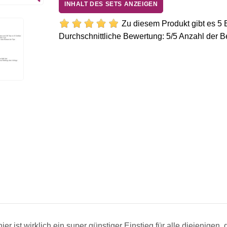
INHALT DES SETS ANZEIGEN
Zu diesem Produkt gibt es 5
Durchschnittliche Bewertung:
5
/5 Anzahl der 
Zelltupfer Anzahl-250 St.
Profi-Feile 100/180 weiß, ger
Buffer / Schleifblock
Tip-Cutter
ier ist wirklich ein super günstiger Einstieg für alle diejenige