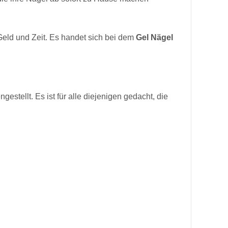
4,69 €
x 1
Geld und Zeit. Es handet sich bei dem
Gel Nägel
Füllmenge-5 ml
3,48 €
x 1
tellt. Es ist für alle diejenigen gedacht, die
l
3,48 €
x 1
ml
3,48 €
x 1