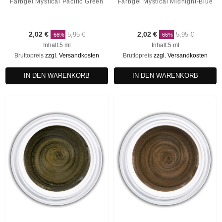
Farbgel Mystical Pacific Green
Farbgel Mystical Midnight-Blue
2,02 €
5,95 €
2,02 €
5,95 €
-66%
-66%
Inhalt:5 ml
Inhalt:5 ml
Bruttopreis
zzgl. Versandkosten
Bruttopreis
zzgl. Versandkosten
IN DEN WARENKORB
IN DEN WARENKORB