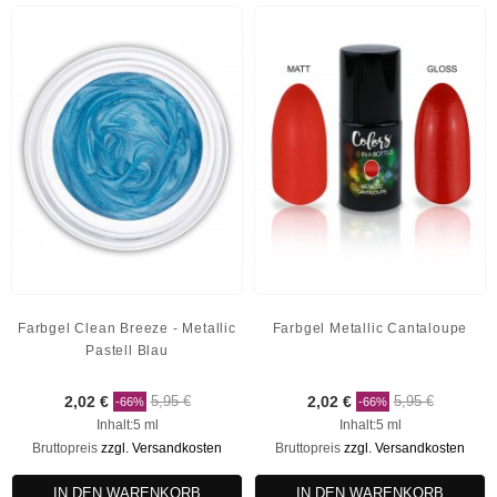
Farbgel Clean Breeze - Metallic
Farbgel Metallic Cantaloupe
Pastell Blau
2,02 €
5,95 €
2,02 €
5,95 €
-66%
-66%
Inhalt:5 ml
Inhalt:5 ml
Bruttopreis
zzgl. Versandkosten
Bruttopreis
zzgl. Versandkosten
IN DEN WARENKORB
IN DEN WARENKORB