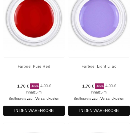
Farbgel Pure Red
Farbgel Light Lilac
1,70 €
4,99 €
1,70 €
4,99 €
-66%
-66%
Inhalt:5 ml
Inhalt:5 ml
Bruttopreis
zzgl. Versandkosten
Bruttopreis
zzgl. Versandkosten
IN DEN WARENKORB
IN DEN WARENKORB