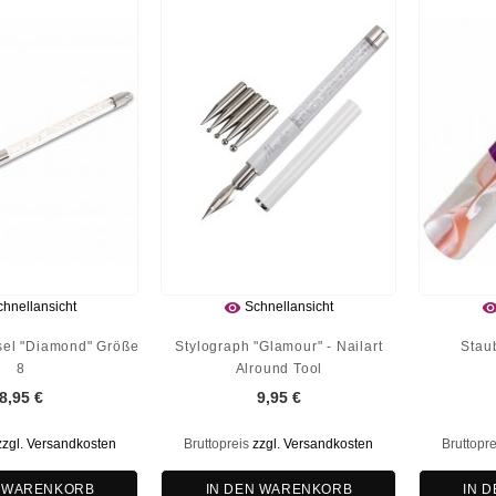

hnellansicht
Schnellansicht
sel "Diamond" Größe
Stylograph "Glamour" - Nailart
Staub
8
Alround Tool
8,95 €
9,95 €
zzgl. Versandkosten
Bruttopreis
zzgl. Versandkosten
Bruttopr
N WARENKORB
IN DEN WARENKORB
IN 