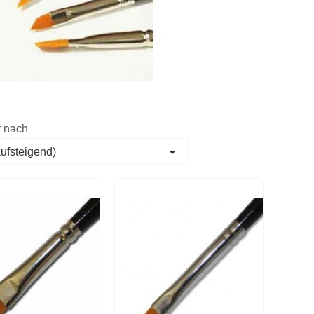
t nach

aufsteigend)