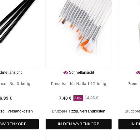

hnellansicht
Schnellansicht
nsel-Set 3-teilig
Pinselset für Nailart 12-teilig
Premi
6,99 €
7,48 €
14,95 €
-50%
zzgl. Versandkosten
Bruttopreis
zzgl. Versandkosten
Bruttopr
N WARENKORB
IN DEN WARENKORB
IN 