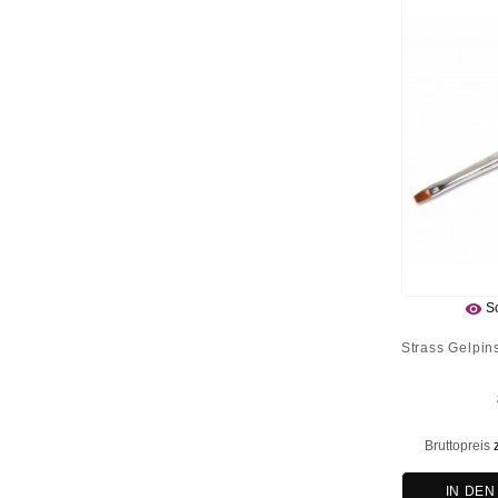

Sc
Strass Gelpin
Bruttopreis
IN DE