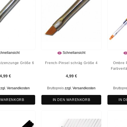

hnellansicht
Schnellansicht
atzenzunge Größe 6
French-Pinsel schräg Größe 4
Ombre P
Farbverl
4,99 €
4,99 €
zzgl. Versandkosten
Bruttopreis
zzgl. Versandkosten
Bruttopr
N WARENKORB
IN DEN WARENKORB
IN 