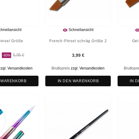

hnellansicht
Schnellansicht
pinsel Größe
French-Pinsel schräg Größe 2
Gel
€
5,95 €
3,99 €
-60%
zzgl. Versandkosten
Bruttopreis
zzgl. Versandkosten
Bruttopr
N WARENKORB
IN DEN WARENKORB
IN 