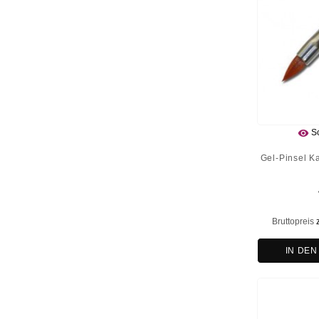

Sc
Gel-Pinsel K
Bruttopreis
IN DE