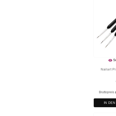

Sc
Nailart Pi
Bruttopreis
IN DE