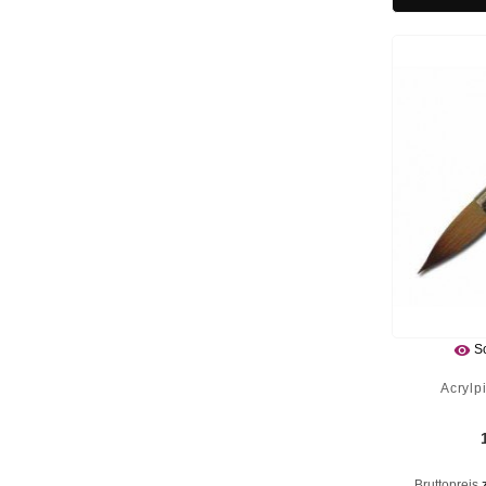

Sc
Acrylp
Bruttopreis