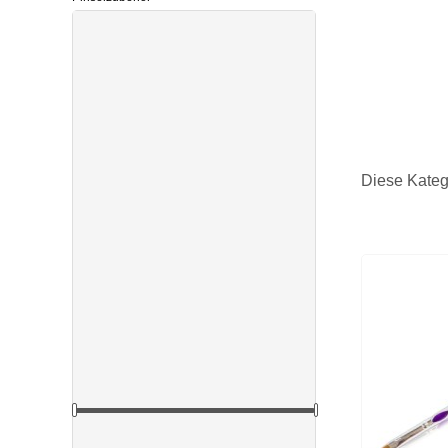
FILTERN NACH
Kategorien
Acryl-Pinsel
(4)
Gel-Pinsel
(12)
Nailart-Pinsel
(5)
Pinselzubehör
(2)
Diese Kateg
Verfügbarkeit
Auf Lager
(25)
Marke
MollyLac
(5)
STUDIOMAX
(20)
Preis
2,00 € - 90,00 €