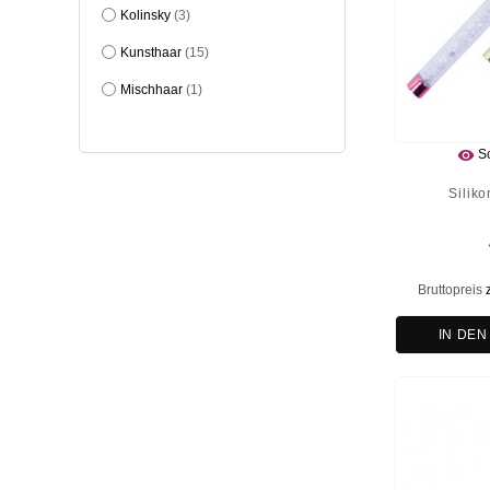
Kolinsky
(3)
Kunsthaar
(15)
Mischhaar
(1)

Sc
Siliko
Bruttopreis
IN DE