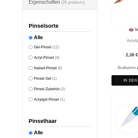
Eigenschaften
(26 products)
Pinselsorte

Sc
Alle
Acryl
Gel-Pinsel
(12)
2,38 
Acryl-Pinsel
(4)
Bruttopreis
Nailart-Pinsel
(6)
Pinsel-Set
(1)
IN DE
Pinsel-Zubehör
(2)
Acrylgel-Pinsel
(1)
Pinselhaar
Alle