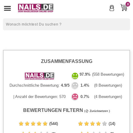
0

ZUSAMMENFASSUNG
97.9%
(558 Bewertungen)
Durchschnittliche Bewertung:
4.9/5
1.4%
(8 Bewertungen)
| Anzahl der Bewertungen: 570
0.7%
(4 Bewertungen)
BEWERTUNGEN FILTERN
(
Zurücksetzen )
sync
(544)
(14)