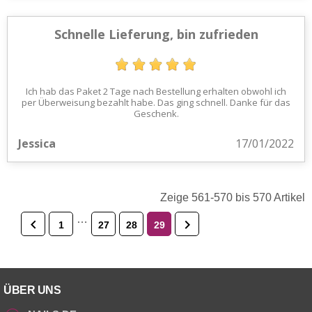
Schnelle Lieferung, bin zufrieden
Ich hab das Paket 2 Tage nach Bestellung erhalten obwohl ich
per Überweisung bezahlt habe. Das ging schnell. Danke für das
Geschenk.
Jessica
17/01/2022
Zeige 561-570 bis 570 Artikel
…


1
27
28
29
ÜBER UNS